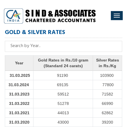
Togg
navi
GOLD & SILVER RATES
Gold Rates in Rs./10 gram
Silver Rates
Year
(Standard 24 carats)
in Rs./Kg
31.03.2025
91190
103900
31.03.2024
69135
77800
31.03.2023
59512
71582
31.03.2022
51278
66990
31.03.2021
44013
62862
31.03.2020
43000
39200