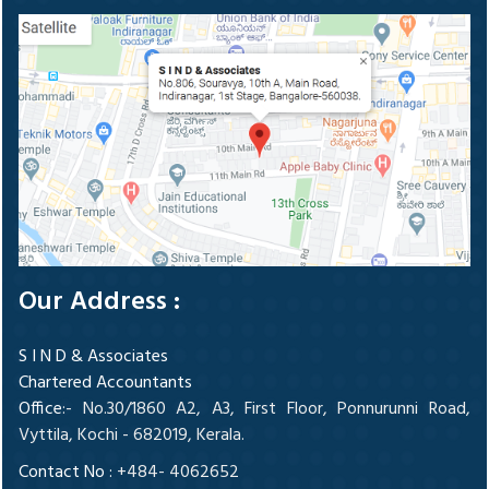
Our Address :
S I N D & Associates
Chartered Accountants
Office
:- No.30/1860 A2, A3, First Floor, Ponnurunni Road,
Vyttila, Kochi - 682019, Kerala.
Contact No :
+484- 4062652